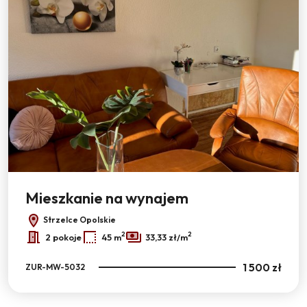
Leaflet
Mieszkanie na wynajem
Strzelce Opolskie
2
2
2 pokoje
45 m
33,33 zł/m
1 500 zł
ZUR-MW-5032