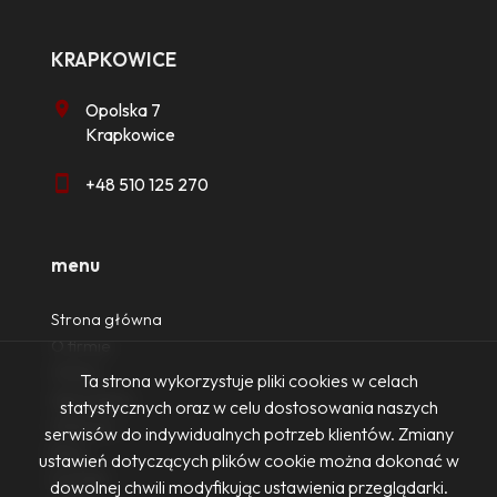
KRAPKOWICE
Opolska 7
Krapkowice
+48 510 125 270
menu
Strona główna
O firmie
Oferty
Ta strona wykorzystuje pliki cookies w celach
Zgłoszenia
statystycznych oraz w celu dostosowania naszych
Ulubione
serwisów do indywidualnych potrzeb klientów. Zmiany
Blog
ustawień dotyczących plików cookie można dokonać w
Kontakt
dowolnej chwili modyfikując ustawienia przeglądarki.