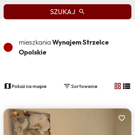
SZUKAJ
mieszkania
Wynajem Strzelce
Opolskie
+
−
Pokaż na mapie
Sortowanie
tabela
list
Dodaj do