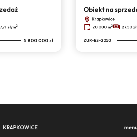
rzedaż
Obiekt na sprzed
Krapkowice
2
2
7,71 zł/m
20 000 m
27,50 z
5 800 000 zł
ZUR-BS-2050
KRAPKOWICE
men