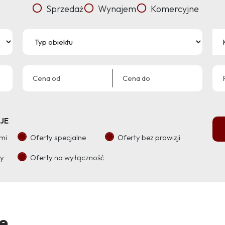
Sprzedaż
Wynajem
Komercyjne
JE
ami
Oferty specjalne
Oferty bez prowizji
ry
Oferty na wyłączność
e