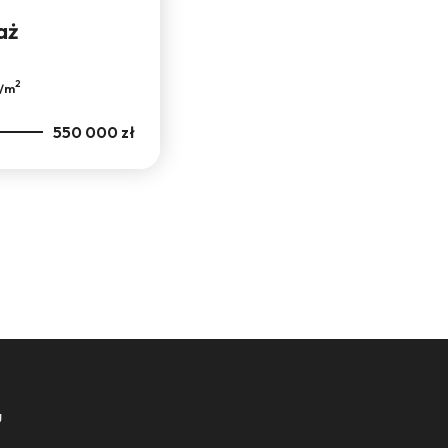
aż
2
ł/m
550 000 zł
u