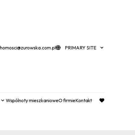
chomosci@zurowska.com.pl
Wspólnoty mieszkaniowe
O firmie
Kontakt
favorite