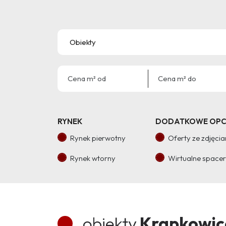
RYNEK
DODATKOWE OPC
Rynek pierwotny
Oferty ze zdjęci
Rynek wtorny
Wirtualne space
obiekty
Krapkowic