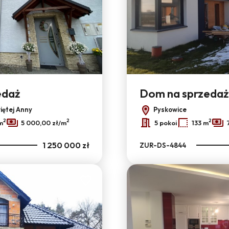
edaż
Dom na sprzedaż
iętej Anny
Pyskowice
2
2
2
m
5 000,00 zł/m
5 pokoi
133 m
1 250 000 zł
ZUR-DS-4844
Dodaj do ulubionych