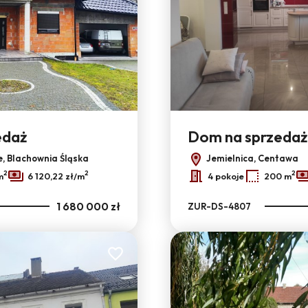
edaż
Dom na sprzedaż
, Blachownia Śląska
Jemielnica, Centawa
2
2
2
m
6 120,22 zł/m
4 pokoje
200 m
1 680 000 zł
ZUR-DS-4807
Dodaj do ulubionych