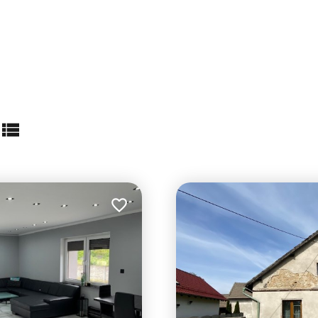
abela
lista
Dodaj do ulubionych
6