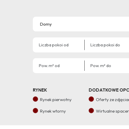
RYNEK
DODATKOWE OPC
Rynek pierwotny
Oferty ze zdjęci
Rynek wtorny
Wirtualne space