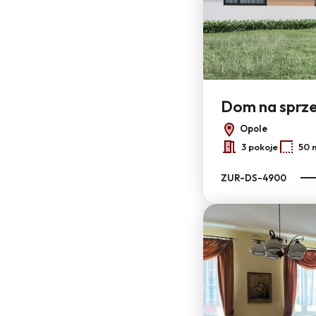
Dom na sprz
Opole
3 pokoje
50 
ZUR-DS-4900