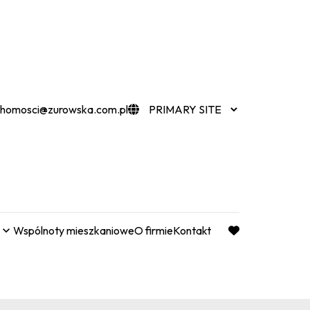
chomosci@zurowska.com.pl
Wspólnoty mieszkaniowe
O firmie
Kontakt
favorite