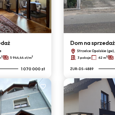
edaż
Dom na sprzedaż
e
Strzelce Opolskie (gw)
2
2
2
m
5 944,44 zł/m
3 pokoje
62 m
1 070 000 zł
ZUR-DS-4889
Dodaj do ulubionych