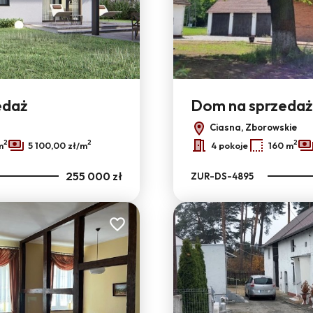
edaż
Dom na sprzedaż
Ciasna, Zborowskie
2
2
2
m
5 100,00 zł/m
4 pokoje
160 m
255 000 zł
ZUR-DS-4895
Dodaj do ulubionych