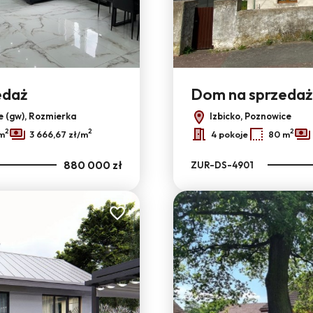
4
edaż
Dom na sprzedaż
e (gw), Rozmierka
Izbicko, Poznowice
2
2
2
m
3 666,67 zł/m
4 pokoje
80 m
880 000 zł
ZUR-DS-4901
Dodaj do ulubionych