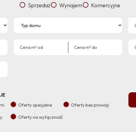
Sprzedaż
Wynajem
Komercyjne
JE
ami
Oferty specjalne
Oferty bez prowizji
ry
Oferty na wyłączność