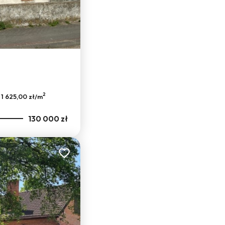
Leaflet
|
© OpenMapTiles
© OpenStreetMap contributors
2
1 625,00 zł/m
130 000 zł
Dodaj do ulubionych