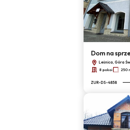
Dom na sprz
Leśnica, Góra Św
8 pokoi
250 
ZUR-DS-4858