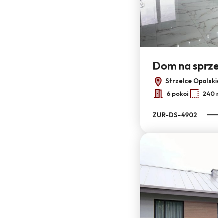
6
Dom na sprz
Strzelce Opolski
6 pokoi
240 
ZUR-DS-4902