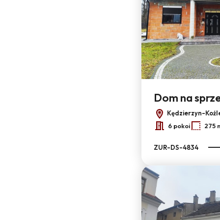
Dom na sprz
Kędzierzyn-Koźle
6 pokoi
275 
ZUR-DS-4834