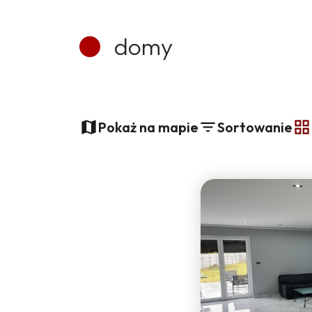
domy
+
Pokaż na mapie
Sortowanie
−
t