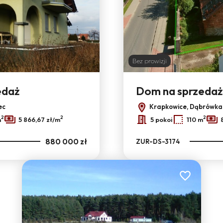
Bez prowizji
edaż
Dom na sprzedaż
ec
Krapkowice, Dąbrówka
2
2
2
m
5 866,67 zł/m
5 pokoi
110 m
880 000 zł
ZUR-DS-3174
Dodaj do ulu