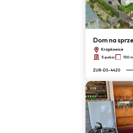
6
Dom na sprz
Krapkowice
5 pokoi
150 
ZUR-DS-4420