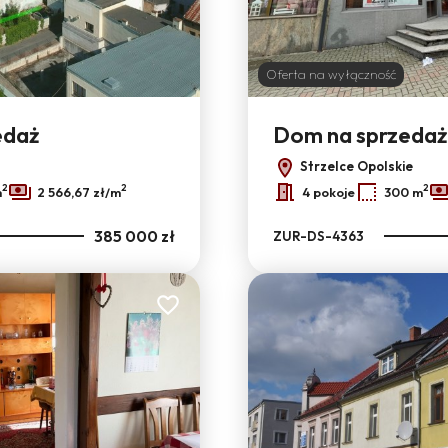
4
Oferta na wyłączność
edaż
Dom na sprzedaż
Strzelce Opolskie
2
2
2
m
2 566,67 zł/m
4 pokoje
300 m
385 000 zł
ZUR-DS-4363
Dodaj do ulubionych