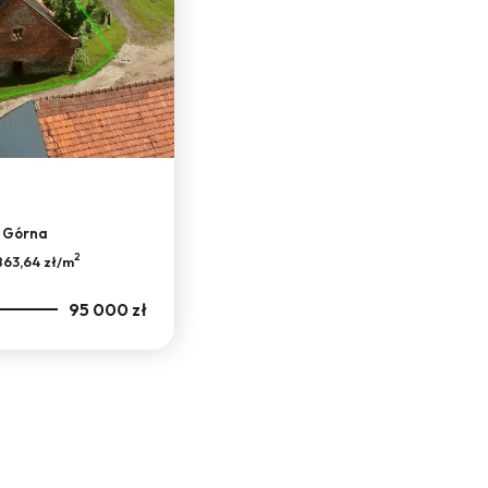
 Górna
2
863,64 zł/m
95 000 zł
bionych