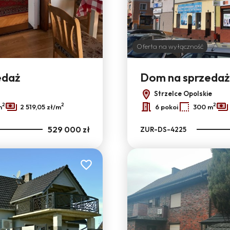
Oferta na wyłączność
edaż
Dom na sprzedaż
Strzelce Opolskie
2
2
2
m
2 519,05 zł/m
6 pokoi
300 m
529 000 zł
ZUR-DS-4225
Dodaj do ulubionych