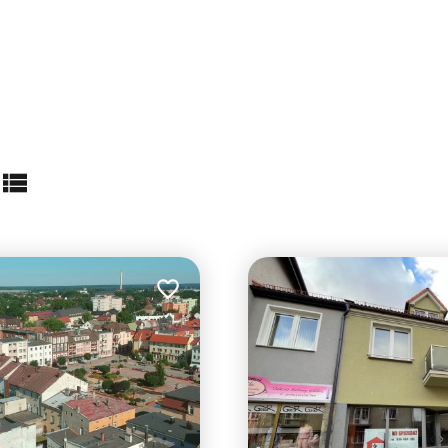
abela
lista
Dodaj do ulubionych
6