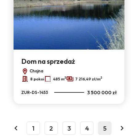
Dom na sprzedaż
Chojna
2
2
8 pokoi
485 m
7 216,49 zł/m
3 500 000 zł
ZUR-DS-1453
1
2
3
4
5
prev
next