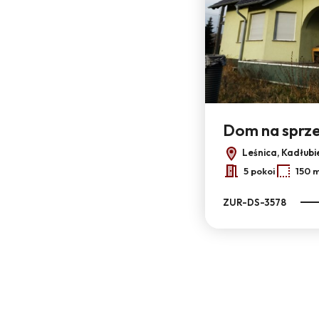
Dom na sprz
Leśnica, Kadłubi
5 pokoi
150 
ZUR-DS-3578