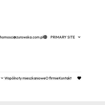
chomosci@zurowska.com.pl
Wspólnoty mieszkaniowe
O firmie
Kontakt
favorite