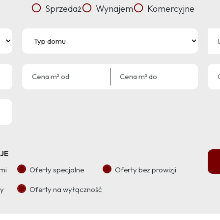
Sprzedaż
Wynajem
Komercyjne
JE
ami
Oferty specjalne
Oferty bez prowizji
ry
Oferty na wyłączność