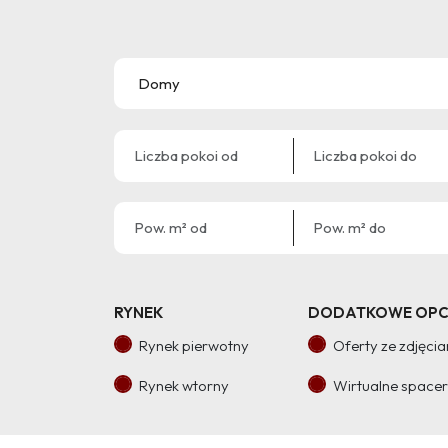
RYNEK
DODATKOWE OPC
Rynek pierwotny
Oferty ze zdjęci
Rynek wtorny
Wirtualne space