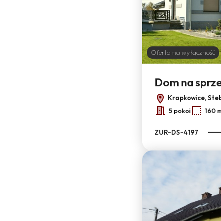
Oferta na wyłączność
Dom na sprz
Krapkowice, Ste
5 pokoi
160 
ZUR-DS-4197