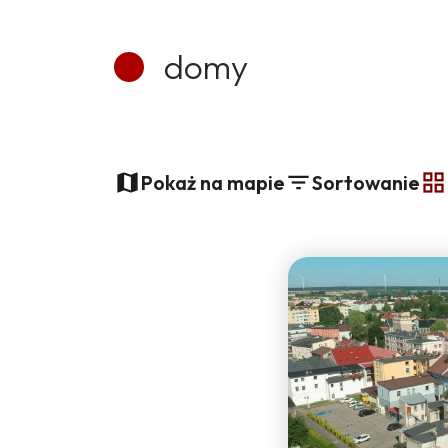
domy
+
Pokaż na mapie
Sortowanie
−
t