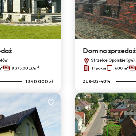
edaż
Dom na sprzedaż
blów
Strzelce Opolskie (gw)
2
2
2
m
8 375,00 zł/m
11 pokoi
600 m
1 340 000 zł
ZUR-DS-4014
Dodaj do ulubionych