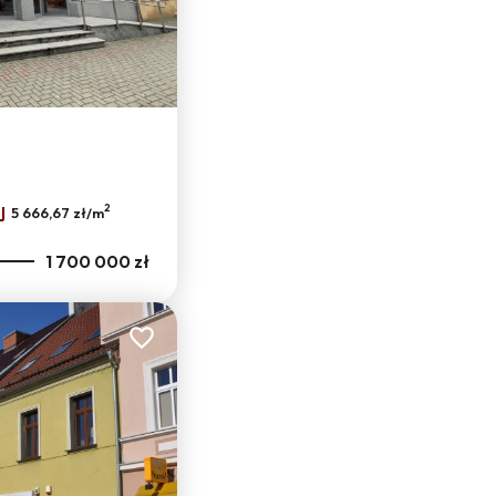
Leaflet
|
© OpenMapTiles
© OpenStreetMap contributors
2
5 666,67 zł/m
1 700 000 zł
Dodaj do ulubionych