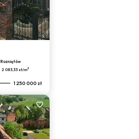
, Rożniątów
2
2 083,33 zł/m
1 250 000 zł
Dodaj do ulubionych