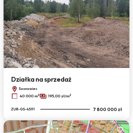
Działka na sprzedaż
Sosnowiec
2
2
40 000 m
195,00 zł/m
7 800 000 zł
ZUR-GS-4591
Dodaj do