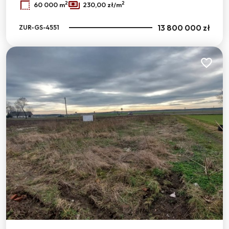
2
2
60 000 m
230,00 zł/m
13 800 000 zł
ZUR-GS-4551
Dodaj do