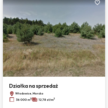
Dodaj do
Działka na sprzedaż
Włodowice, Morsko
2
2
36 000 m
12,78 zł/m