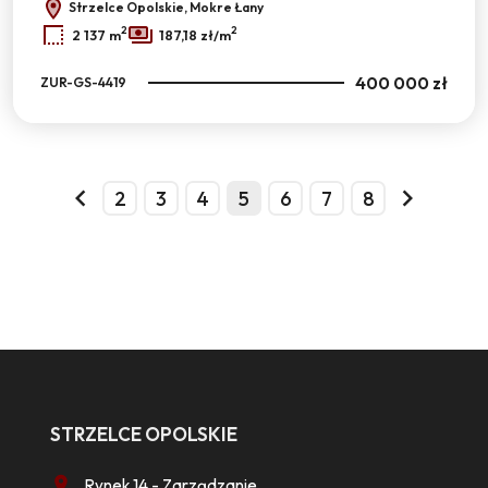
Strzelce Opolskie, Mokre Łany
2
2
2 137 m
187,18 zł/m
400 000 zł
ZUR-GS-4419
2
3
4
5
6
7
8
prev
next
STRZELCE OPOLSKIE
Rynek 14 - Zarządzanie