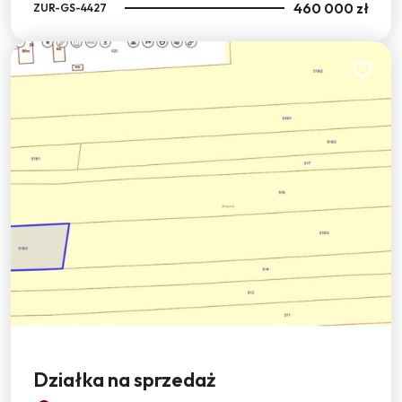
460 000 zł
ZUR-GS-4427
Dodaj do
Działka na sprzedaż