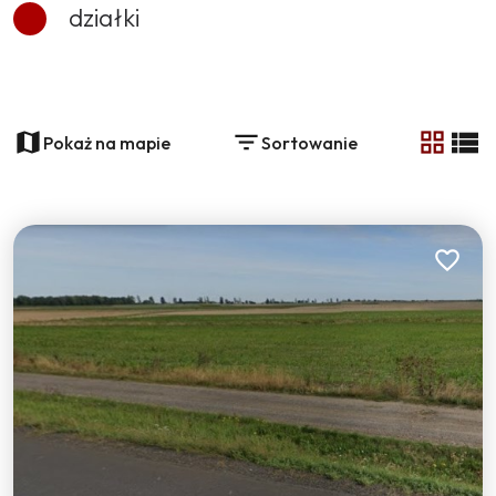
działki
+
−
Pokaż na mapie
Sortowanie
tabela
list
3
Dodaj do
30