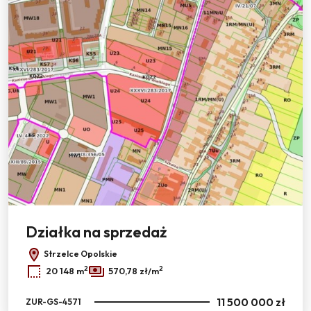
Działka na sprzedaż
Strzelce Opolskie
2
2
20 148 m
570,78 zł/m
11 500 000 zł
ZUR-GS-4571