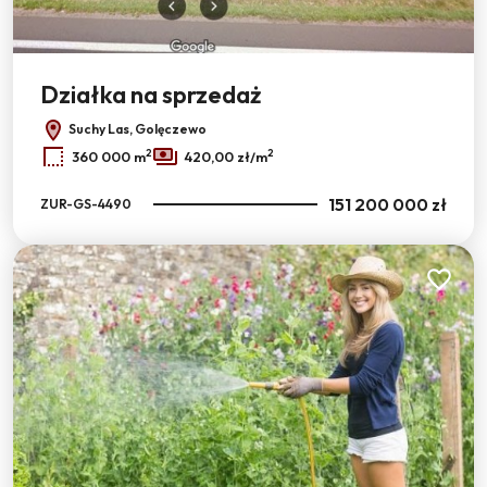
Działka na sprzedaż
Suchy Las, Golęczewo
2
2
360 000 m
420,00 zł/m
151 200 000 zł
ZUR-GS-4490
Dodaj do