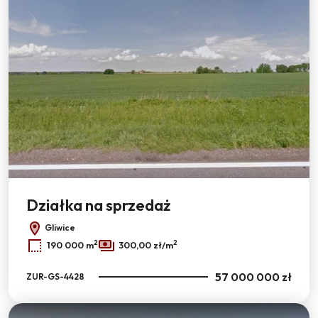
Działka na sprzedaż
Gliwice
2
2
190 000 m
300,00 zł/m
57 000 000 zł
ZUR-GS-4428