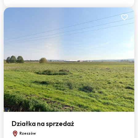
Dodaj do
Działka na sprzedaż
Rzeszów