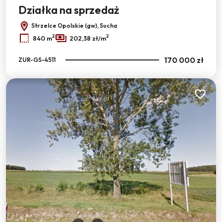
Działka na sprzedaż
Strzelce Opolskie (gw), Sucha
2
2
840 m
202,38 zł/m
170 000 zł
ZUR-GS-4511
Dodaj do