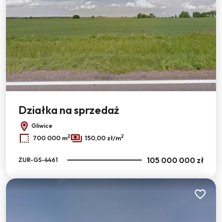
Działka na sprzedaż
Gliwice
2
2
700 000 m
150,00 zł/m
105 000 000 zł
ZUR-GS-4461
Dodaj do