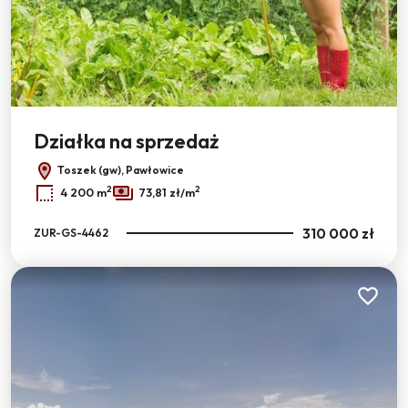
Działka na sprzedaż
Toszek (gw), Pawłowice
2
2
4 200 m
73,81 zł/m
310 000 zł
ZUR-GS-4462
Dodaj do