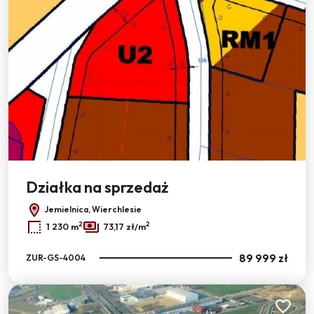
Działka na sprzedaż
Jemielnica, Wierchlesie
2
2
1 230 m
73,17 zł/m
89 999 zł
ZUR-GS-4004
Dodaj do