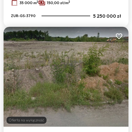
2
2
35 000 m
150,00 zł/m
5 250 000 zł
ZUR-GS-3790
Dodaj do
Oferta na wyłączność