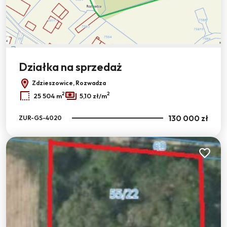
Leaflet
|
© OpenMapTiles
© OpenStreetMap contributors
Działka na sprzedaż
Zdzieszowice, Rozwadza
2
2
25 504 m
5,10 zł/m
130 000 zł
ZUR-GS-4020
Dodaj do