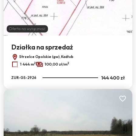
Oferta na wyłączność
Działka na sprzedaż
Strzelce Opolskie (gw), Kadłub
2
2
1 444 m
100,00 zł/m
144 400 zł
ZUR-GS-2926
Dodaj do