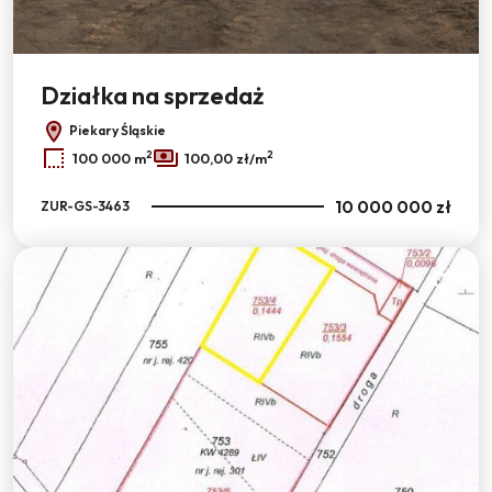
Działka na sprzedaż
Piekary Śląskie
2
2
100 000 m
100,00 zł/m
10 000 000 zł
ZUR-GS-3463
Dodaj do