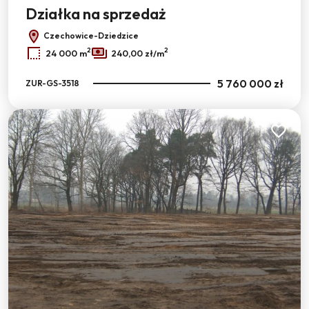
Działka na sprzedaż
Czechowice-Dziedzice
2
2
24 000 m
240,00 zł/m
5 760 000 zł
ZUR-GS-3518
Dodaj do