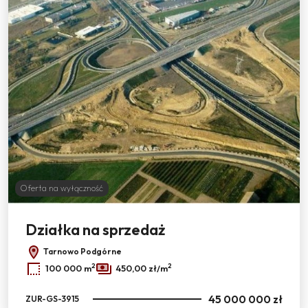
Oferta na wyłączność
Działka na sprzedaż
Tarnowo Podgórne
2
2
100 000 m
450,00 zł/m
45 000 000 zł
ZUR-GS-3915