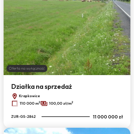
Oferta na wyłączność
Działka na sprzedaż
Krapkowice
2
2
110 000 m
100,00 zł/m
11 000 000 zł
ZUR-GS-2842