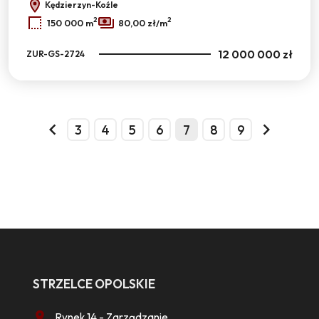
Kędzierzyn-Koźle
2
2
150 000 m
80,00 zł/m
12 000 000 zł
ZUR-GS-2724
3
4
5
6
7
8
9
prev
next
STRZELCE OPOLSKIE
Rynek 14 - Zarządzanie