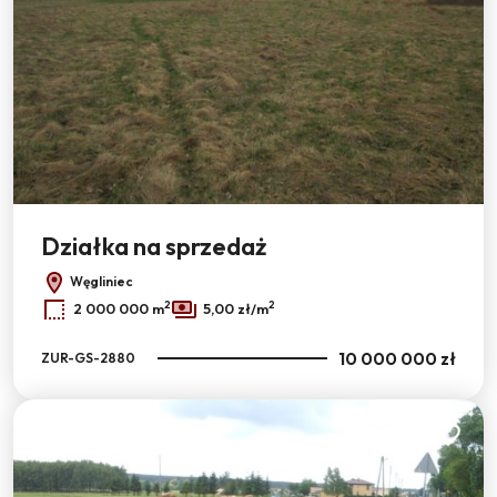
Działka na sprzedaż
Węgliniec
2
2
2 000 000 m
5,00 zł/m
10 000 000 zł
ZUR-GS-2880
Dodaj do