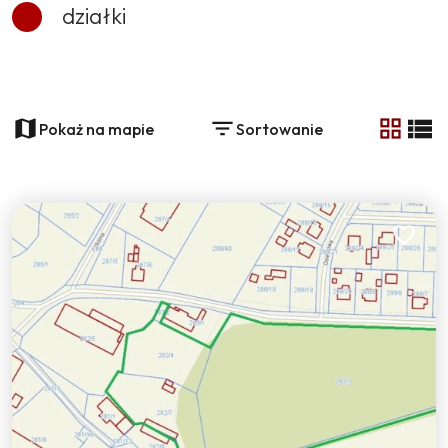
działki
+
−
Pokaż na mapie
Sortowanie
tabela
list
3
Dodaj do
30