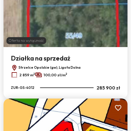
Oferta na wyłączność
Działka na sprzedaż
Strzelce Opolskie (gw), Ligota Dolna
2
2
2 859 m
100,00 zł/m
285 900 zł
ZUR-GS-4012
Dodaj do