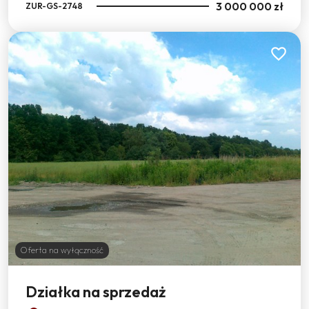
3 000 000 zł
ZUR-GS-2748
Dodaj do
Oferta na wyłączność
Działka na sprzedaż