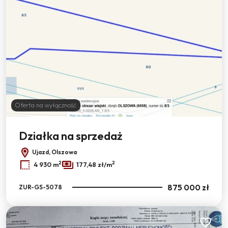
Oferta na wyłączność
Działka na sprzedaż
Ujazd, Olszowa
2
2
4 930 m
177,48 zł/m
875 000 zł
ZUR-GS-5078
Dodaj do