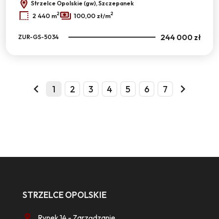
Strzelce Opolskie (gw), Szczepanek
2
2
2 440 m
100,00 zł/m
244 000 zł
ZUR-GS-5034
1
2
3
4
5
6
7
prev
next
STRZELCE OPOLSKIE
Rynek 14 - Zarządzanie