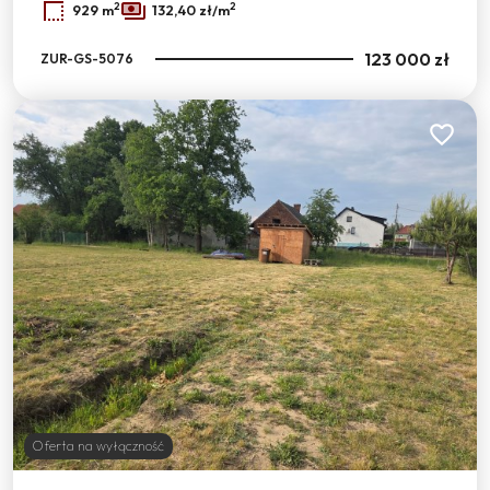
2
2
929 m
132,40 zł/m
123 000 zł
ZUR-GS-5076
Dodaj do
Oferta na wyłączność