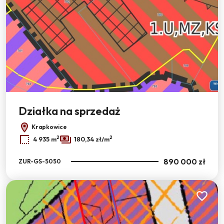
Działka na sprzedaż
Krapkowice
2
2
4 935 m
180,34 zł/m
890 000 zł
ZUR-GS-5050
Dodaj do