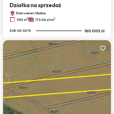
Działka na sprzedaż
Dobrodzień, Myślina
2
2
930 m
172,04 zł/m
160 000 zł
ZUR-GS-5075
Dodaj do