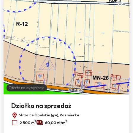
Dodaj do
Oferta na wyłączność
Działka na sprzedaż
Strzelce Opolskie (gw), Rozmierka
2
2
2 500 m
60,00 zł/m