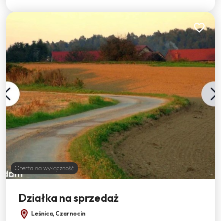
Dodaj do
Oferta na wyłączność
Działka na sprzedaż
Leśnica, Czarnocin