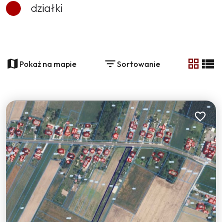
działki
+
−
Pokaż na mapie
Sortowanie
tabela
list
3
Dodaj do
30