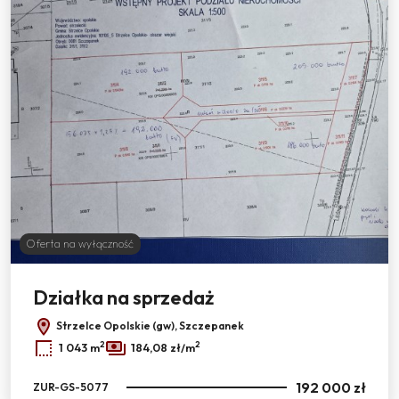
Oferta na wyłączność
Działka na sprzedaż
Strzelce Opolskie (gw), Szczepanek
2
2
1 043 m
184,08 zł/m
192 000 zł
ZUR-GS-5077