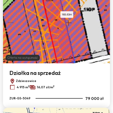
Oferta na wyłączność
Działka na sprzedaż
Zdzieszowice
2
2
4 915 m
16,07 zł/m
79 000 zł
ZUR-GS-5049