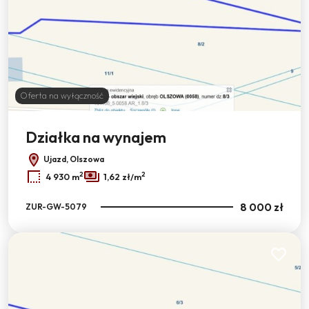
Oferta na wyłączność
Działka na wynajem
Ujazd, Olszowa
2
2
4 930 m
1,62 zł/m
8 000 zł
ZUR-GW-5079
Dodaj do