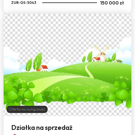
150 000 zł
ZUR-GS-5043
Dodaj do
Oferta na wyłączność
Działka na sprzedaż