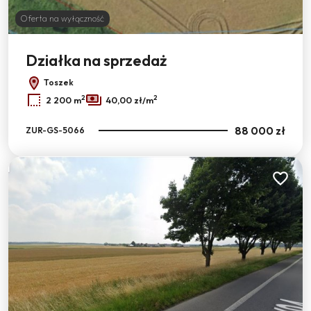
Oferta na wyłączność
Działka na sprzedaż
Toszek
2
2
2 200 m
40,00 zł/m
88 000 zł
ZUR-GS-5066
Dodaj do